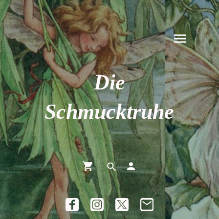
Die
Schmucktruhe