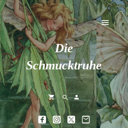
Die
Schmucktruhe