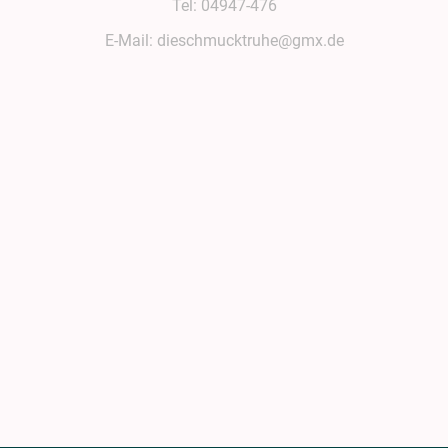
Tel: 04947-476
E-Mail: dieschmucktruhe@gmx.de