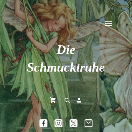
Die
Schmucktruhe