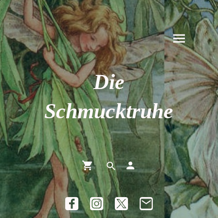
Die
Schmucktruhe