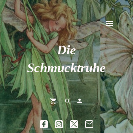
Die
Schmucktruhe