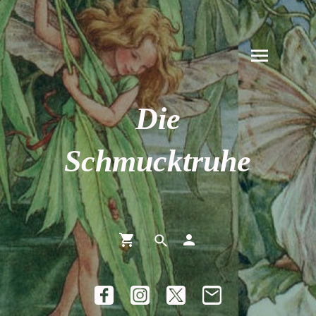
Die
Schmucktruhe