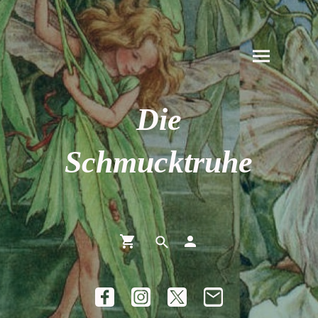
Die
Schmucktruhe