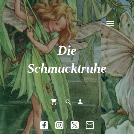
Die
Schmucktruhe