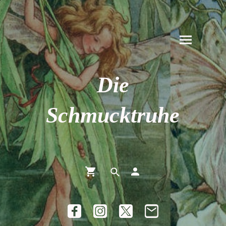
Die
Schmucktruhe