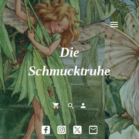
Die
Schmucktruhe