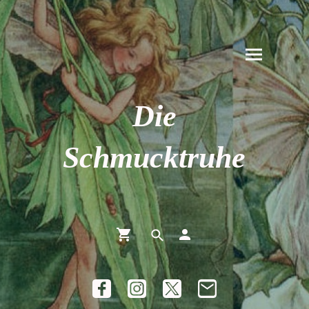
Die
Schmucktruhe