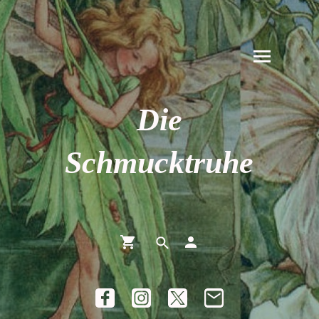
Die
Schmucktruhe