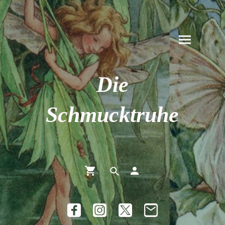
Die
Schmucktruhe