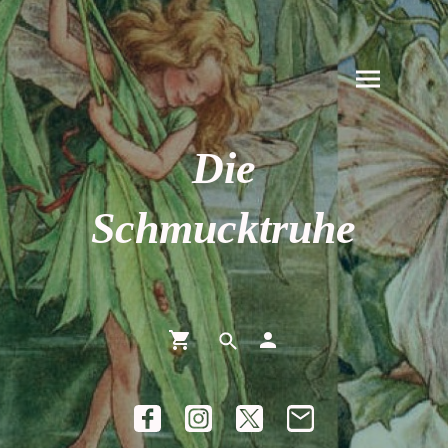
Die
Schmucktruhe