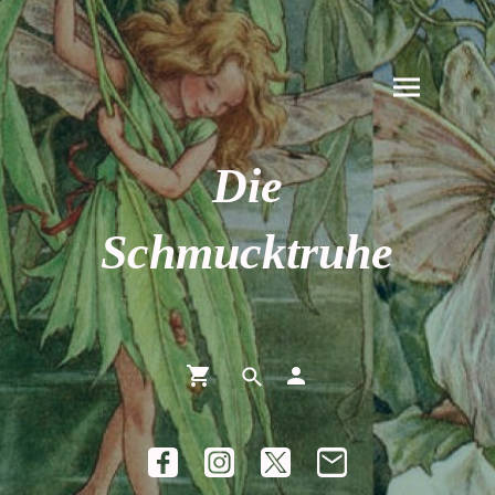
Die
Schmucktruhe