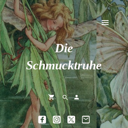
Die
Schmucktruhe