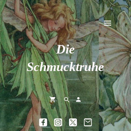
Die
Schmucktruhe