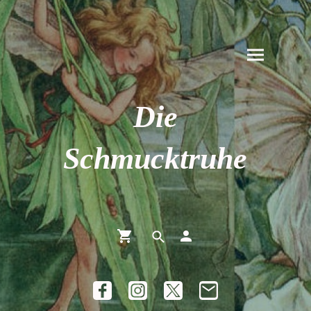
Die
Schmucktruhe