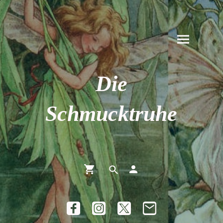
Die
Schmucktruhe