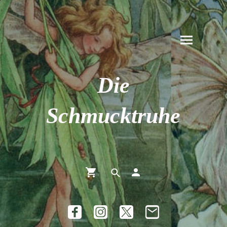
Die
Schmucktruhe