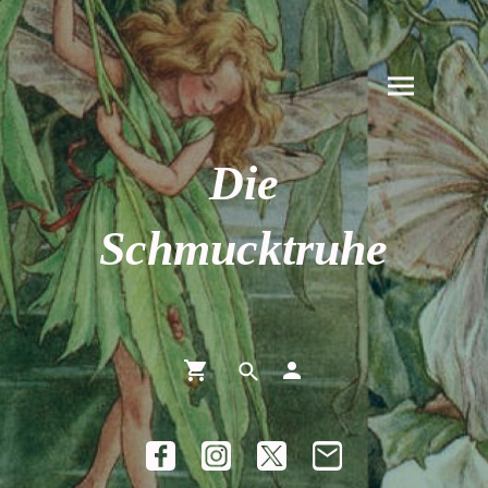
Die
Schmucktruhe