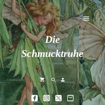
Die
Schmucktruhe