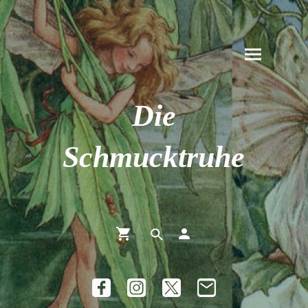
Die
Schmucktruhe