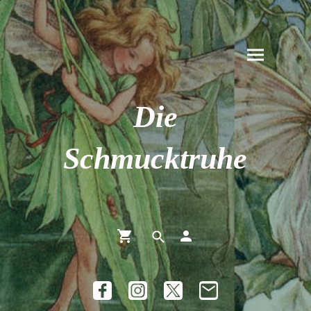
Die
Schmucktruhe