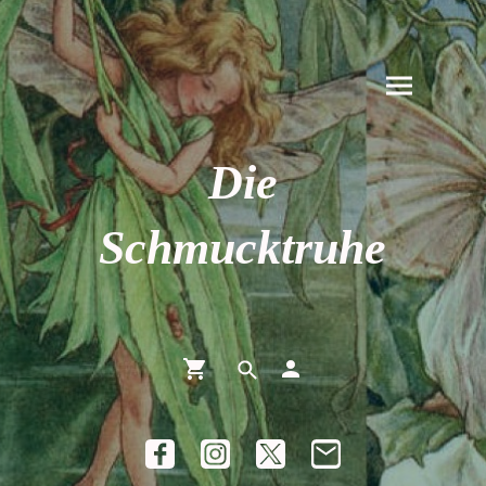
Die
Schmucktruhe