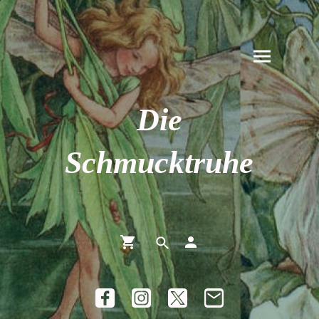
Die
Schmucktruhe