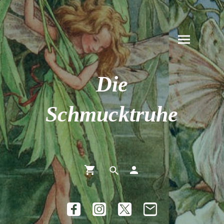
Die
Schmucktruhe