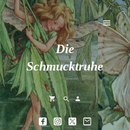
Die
Schmucktruhe