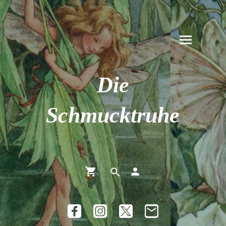
Die
Schmucktruhe