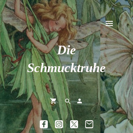
Die
Schmucktruhe