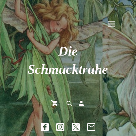
Die
Schmucktruhe