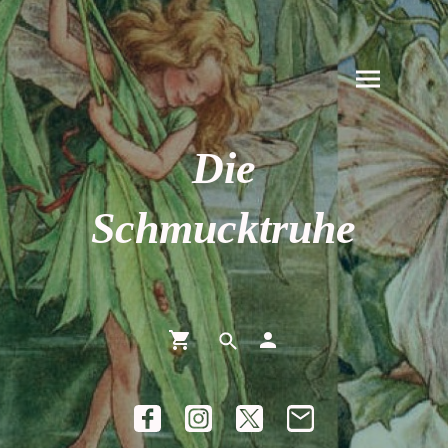
Die
Schmucktruhe