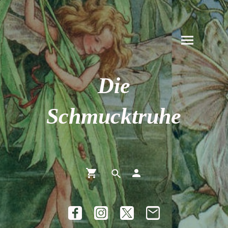
Die
Schmucktruhe