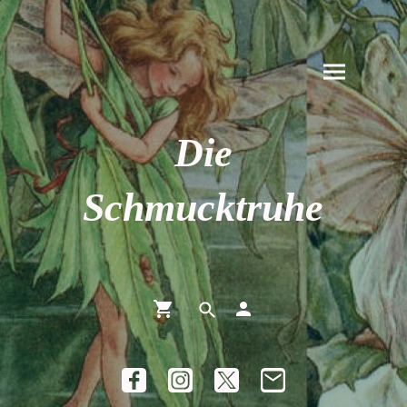
Die
Schmucktruhe