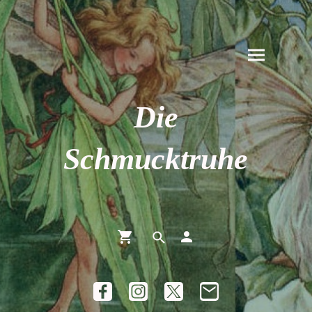
Die
Schmucktruhe