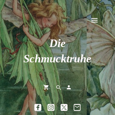
Die
Schmucktruhe