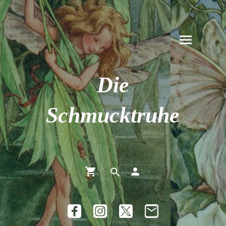
Die
Schmucktruhe