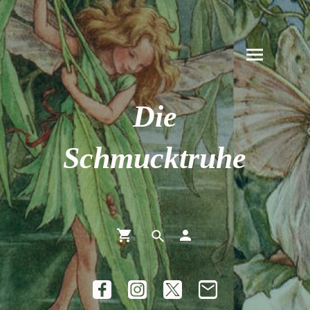
Die
Schmucktruhe