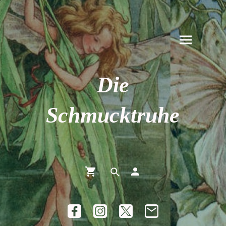
Die
Schmucktruhe