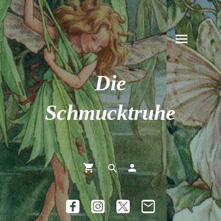
Die
Schmucktruhe