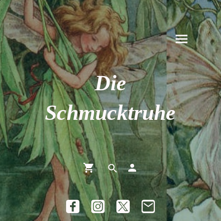
Die
Schmucktruhe