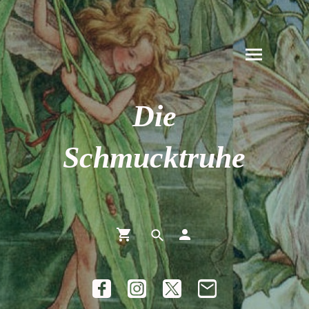
Die
Schmucktruhe