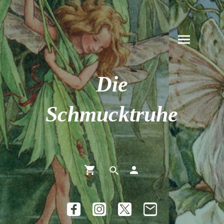
Die
Schmucktruhe