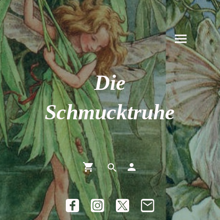
Die
Schmucktruhe