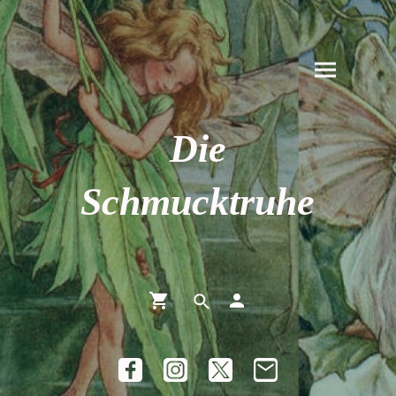
Die
Schmucktruhe