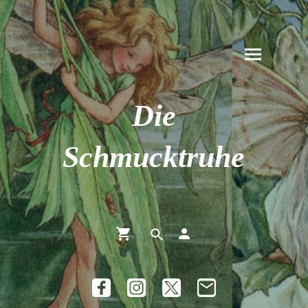
Die
Schmucktruhe