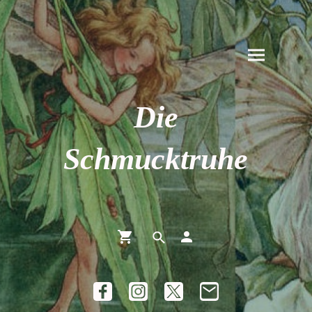
Die
Schmucktruhe