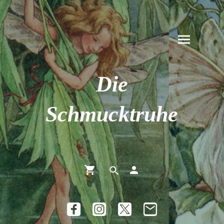
Die
Schmucktruhe