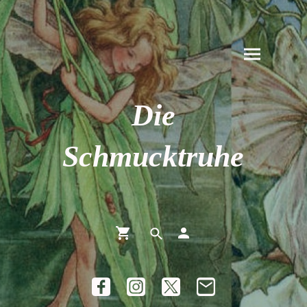
Die
Schmucktruhe